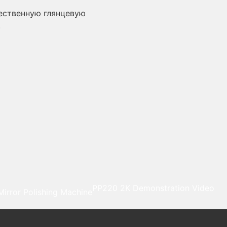
ественную глянцевую
.
PP220 2K Demonstration Video
Mirror Polishing Machine