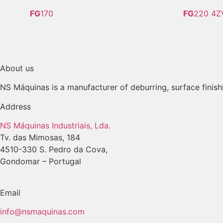
FG
170
FG
220 4Z
About us
NS Máquinas is a manufacturer of deburring, surface finish
Address
NS Máquinas Industriais, Lda.
Tv. das Mimosas, 184
4510-330 S. Pedro da Cova,
Gondomar – Portugal
Email
info@nsmaquinas.com