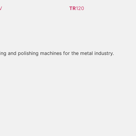
V
TR
120
ing and polishing machines for the metal industry.