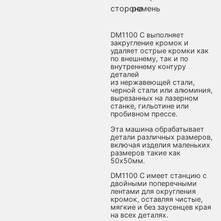
сторона
ремень
DM1100 C выполняет
закругление кромок и
удаляет острые кромки как
по внешнему, так и по
внутреннему контуру
деталей
из нержавеющей стали,
черной стали или алюминия,
вырезанных на лазерном
станке, гильотине или
пробивном прессе.
Эта машина обрабатывает
детали различных размеров,
включая изделия маленьких
размеров такие как
50х50мм.
DM1100 C имеет станцию с
двойными поперечными
лентами для округления
кромок, оставляя чистые,
мягкие и без заусенцев края
на всех деталях.