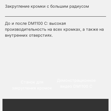
Закругление кромки с большим радиусом
Те
До и после DM1100 C: высокая
Дв
производительность на всех кромках, а также на
аб
внутренних отверстиях.
на
вс
Демонстрационное
Станок для
видео DM1100 C
закругления кромок