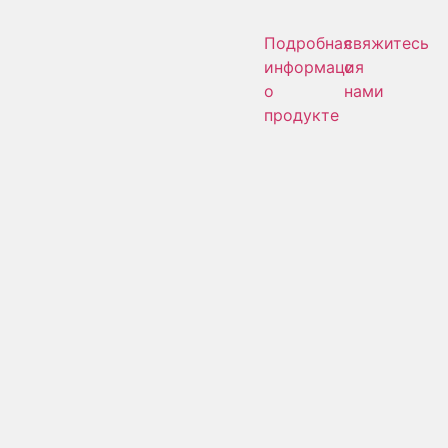
Подробная
свяжитесь
информация
с
о
нами
продукте