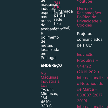
de
Youtube
741
máquinas
618
industriais
Livro de
(Chamada
especializadas
Reclamações
para a
nas
Política de
rede
áreas
Privacidade e
fixa
de
Cookies
nacional)
acabamento
e
Projetos
polimento
cofinanciados
de
pela UE:
metais
localizada
em
Inovação
Portugal.
Produtiva –
ENDEREÇO
044722
(2019-2021)
NS
Máquinas
Internacionaliza
Industriais,
e Notoriedade
Lda.
de Marca –
Tv. das
Mimosas,
033087 (2017-
184
2019)
4510-
330 S.
Internacionaliza