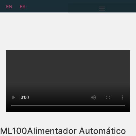
EN
ES
ML100
Alimentador Automático