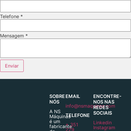
Telefone
*
Mensagem
*
Enviar
SOBRE
EMAIL
ENCONTRE-
NÓS
NOS NAS
info@nsmaquinas.com
REDES
A NS
SOCIAIS
TELEFONE
Máquinas
é um
Linkedin
+ 351
fabricante
Instagram
229