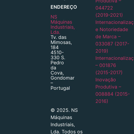
Produtiva –
ENDEREÇO
044722
(2019-2021)
NS
Máquinas
Internacionaliza
Industriais,
e Notoriedade
Lda.
de Marca –
Tv. das
Mimosas,
033087 (2017-
184
2019)
4510-
330 S.
Internacionaliza
Pedro
– 001876
da
(2015-2017)
Cova,
Gondomar
Inovação
–
Produtiva –
Portugal
008884 (2015-
2016)
© 2025. NS
Máquinas
Industriais,
Lda. Todos os