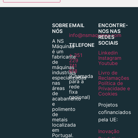
SOBRE
EMAIL
ENCONTRE-
NÓS
NOS NAS
info@nsmaquinas.com
REDES
A NS
SOCIAIS
TELEFONE
Máquinas
é um
Linkedin
+ 351
fabricante
Instagram
229
de
Youtube
741
máquinas
618
industriais
Livro de
(Chamada
especializadas
Reclamações
para a
nas
Política de
rede
áreas
Privacidade e
fixa
de
Cookies
nacional)
acabamento
e
Projetos
polimento
cofinanciados
de
pela UE:
metais
localizada
em
Inovação
Portugal.