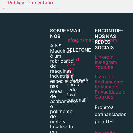
SOBRE
EMAIL
ENCONTRE-
NÓS
NOS NAS
info@nsmaquinas.com
REDES
A NS
SOCIAIS
TELEFONE
Máquinas
é um
Linkedin
+ 351
fabricante
Instagram
229
de
Youtube
741
máquinas
618
industriais
Livro de
(Chamada
especializadas
Reclamações
para a
nas
Política de
rede
áreas
Privacidade e
fixa
de
Cookies
nacional)
acabamento
e
Projetos
polimento
cofinanciados
de
pela UE:
metais
localizada
em
Inovação